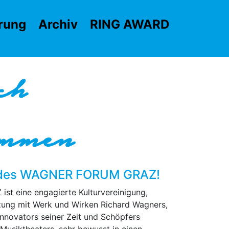
rung
Archiv
RING AWARD
ch
ommen
e des WAGNER FORUM GRAZ!
 eine engagierte Kulturvereinigung,
zung mit Werk und Wirken Richard Wagners,
Innovators seiner Zeit und Schöpfers