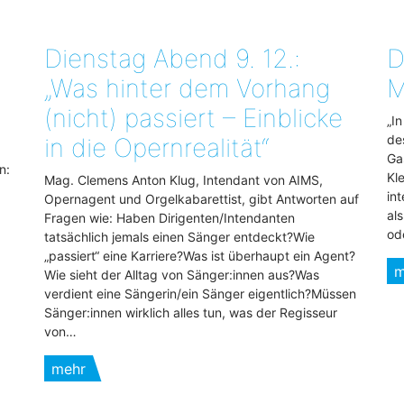
Dienstag Abend 9. 12.:
D
„Was hinter dem Vorhang
M
(nicht) passiert – Einblicke
„I
de
in die Opernrealität“
Ga
n:
Kl
Mag. Clemens Anton Klug, Intendant von AIMS,
in
Opernagent und Orgelkabarettist, gibt Antworten auf
al
Fragen wie: Haben Dirigenten/Intendanten
od
tatsächlich jemals einen Sänger entdeckt?Wie
„passiert“ eine Karriere?Was ist überhaupt ein Agent?
m
Wie sieht der Alltag von Sänger:innen aus?Was
verdient eine Sängerin/ein Sänger eigentlich?Müssen
Sänger:innen wirklich alles tun, was der Regisseur
von…
mehr