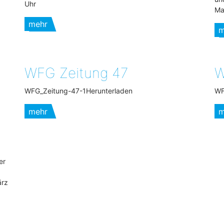
Uhr
Ma
mehr
m
WFG Zeitung 47
W
WFG_Zeitung-47-1Herunterladen
WF
mehr
m
er
ärz