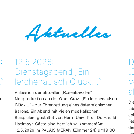
Aktuelles
:
12.5.2026:
D
Dienstagabend „Ein
„
“
lerchenauisch Glück…“
V
a
Anlässlich der aktuellen „Rosenkavalier“
n
Neuproduktion an der Oper Graz: „Ein lerchenauisch
Di
Glück...“ - zur Ehrenrettung eines österreichischen
Li
Barons. Ein Abend mit vielen musikalischen
Ja
Beispielen, gestaltet von Herrn Univ. Prof. Dr. Harald
Fe
Haslmayr. Gäste sind herzlich willkommen!Am
di
12.5.2026 im PALAIS MERAN (Zimmer 24) um19:00
un