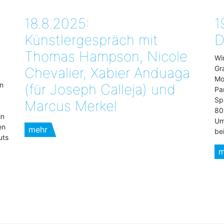
18.8.2025:
1
Künstlergespräch mit
D
Thomas Hampson, Nicole
Wi
Gr
Chevalier, Xabier Anduaga
Mo
n
(für Joseph Calleja) und
Pa
Sp
Marcus Merkel
80
in
Um
en
mehr
be
uts
m