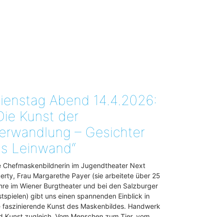
ienstag Abend 14.4.2026:
Die Kunst der
erwandlung – Gesichter
ls Leinwand“
e Chefmaskenbildnerin im Jugendtheater Next
berty, Frau Margarethe Payer (sie arbeitete über 25
hre im Wiener Burgtheater und bei den Salzburger
stspielen) gibt uns einen spannenden Einblick in
e faszinierende Kunst des Maskenbildes. Handwerk
d Kunst zugleich. Vom Menschen zum Tier, vom