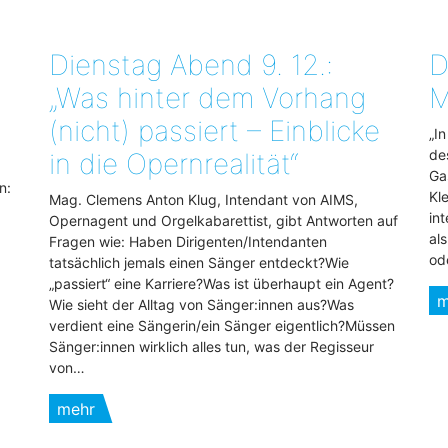
Dienstag Abend 9. 12.:
D
„Was hinter dem Vorhang
M
(nicht) passiert – Einblicke
„I
de
in die Opernrealität“
Ga
n:
Kl
Mag. Clemens Anton Klug, Intendant von AIMS,
in
Opernagent und Orgelkabarettist, gibt Antworten auf
al
Fragen wie: Haben Dirigenten/Intendanten
od
tatsächlich jemals einen Sänger entdeckt?Wie
„passiert“ eine Karriere?Was ist überhaupt ein Agent?
m
Wie sieht der Alltag von Sänger:innen aus?Was
verdient eine Sängerin/ein Sänger eigentlich?Müssen
Sänger:innen wirklich alles tun, was der Regisseur
von…
mehr