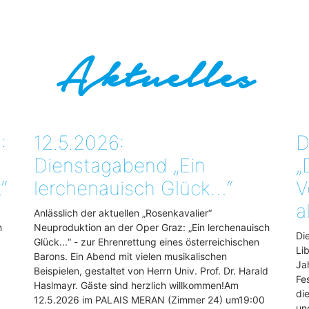
Aktuelles
:
12.5.2026:
D
Dienstagabend „Ein
„
“
lerchenauisch Glück…“
V
a
Anlässlich der aktuellen „Rosenkavalier“
n
Neuproduktion an der Oper Graz: „Ein lerchenauisch
Di
Glück...“ - zur Ehrenrettung eines österreichischen
Li
Barons. Ein Abend mit vielen musikalischen
Ja
Beispielen, gestaltet von Herrn Univ. Prof. Dr. Harald
Fe
Haslmayr. Gäste sind herzlich willkommen!Am
di
12.5.2026 im PALAIS MERAN (Zimmer 24) um19:00
un