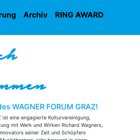
rung
Archiv
RING AWARD
ch
ommen
e des WAGNER FORUM GRAZ!
 eine engagierte Kulturvereinigung,
zung mit Werk und Wirken Richard Wagners,
Innovators seiner Zeit und Schöpfers