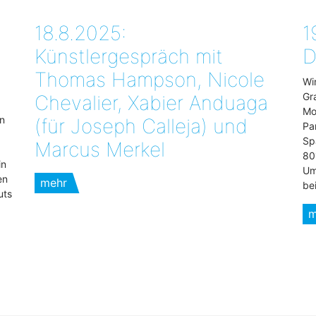
18.8.2025:
1
Künstlergespräch mit
D
Thomas Hampson, Nicole
Wi
Gr
Chevalier, Xabier Anduaga
Mo
n
(für Joseph Calleja) und
Pa
Sp
Marcus Merkel
80
in
Um
en
mehr
be
uts
m