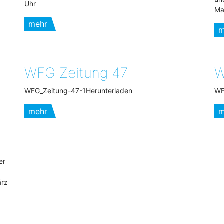
Uhr
Ma
mehr
m
WFG Zeitung 47
W
WFG_Zeitung-47-1Herunterladen
WF
mehr
m
er
ärz