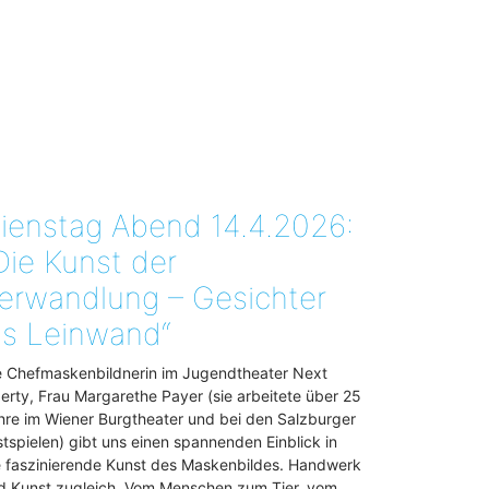
ienstag Abend 14.4.2026:
Die Kunst der
erwandlung – Gesichter
ls Leinwand“
e Chefmaskenbildnerin im Jugendtheater Next
berty, Frau Margarethe Payer (sie arbeitete über 25
hre im Wiener Burgtheater und bei den Salzburger
stspielen) gibt uns einen spannenden Einblick in
e faszinierende Kunst des Maskenbildes. Handwerk
d Kunst zugleich. Vom Menschen zum Tier, vom