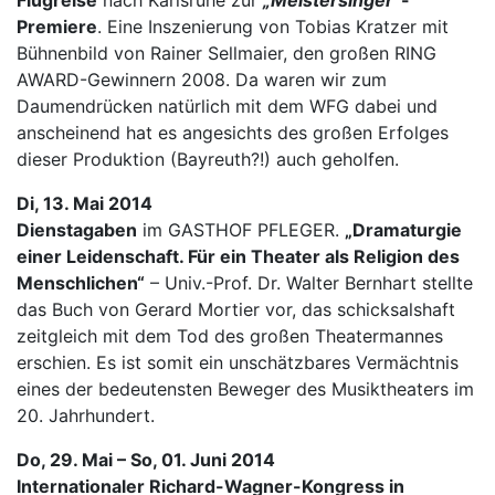
Flugreise
nach Karlsruhe zur
„Meistersinger“
-
Premiere
. Eine Inszenierung von Tobias Kratzer mit
Bühnenbild von Rainer Sellmaier, den großen RING
AWARD-Gewinnern 2008. Da waren wir zum
Daumendrücken natürlich mit dem WFG dabei und
anscheinend hat es angesichts des großen Erfolges
dieser Produktion (Bayreuth?!) auch geholfen.
Di, 13. Mai 2014
Dienstagaben
im GASTHOF PFLEGER.
„Dramaturgie
einer Leidenschaft. Für ein Theater als Religion des
Menschlichen“
– Univ.-Prof. Dr. Walter Bernhart stellte
das Buch von Gerard Mortier vor, das schicksalshaft
zeitgleich mit dem Tod des großen Theatermannes
erschien. Es ist somit ein unschätzbares Vermächtnis
eines der bedeutensten Beweger des Musiktheaters im
20. Jahrhundert.
Do, 29. Mai – So, 01. Juni 2014
Internationaler Richard-Wagner-Kongress in