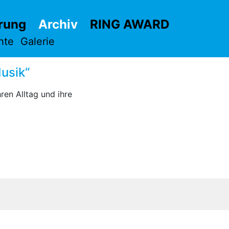
rung
Archiv
RING AWARD
hte
Galerie
usik“
ren Alltag und ihre