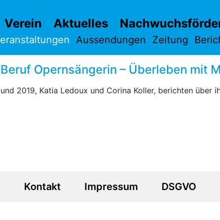
Verein
Aktuelles
Nachwuchsförde
eranstaltungen
Aussendungen
Zeitung
Beric
Beruf Opernsängerin – Überleben mit M
nd 2019, Katia Ledoux und Corina Koller, berichten über ih
Kontakt
Impressum
DSGVO