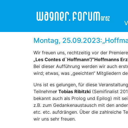
V
V
Montag, 25.09.2023:„Hoffma
Wir freuen uns, rechtzeitig vor der Premie
„Les Contes d`Hoffmann“/“Hoffmanns Erz
Bei dieser Aufführung werden wir auch erst
wird; etwas, was „geeichten“ Mitgliedern d
Uns ist es gelungen, für diese Veranstaltu
Teilnehme
r Tobias Ribitzki
(Semifinalist 20
bekannt auch als Prolog und Epilog) mit se
z.B. zum Gedankenaustausch mit den ander
etc. etc. aufdrängen. Über die zahlreiche
wir uns sehr freuen.