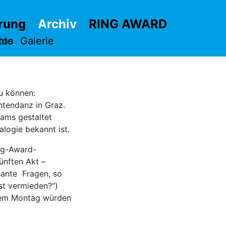
rung
Archiv
RING AWARD
hte
tos
Galerie
u können:
ntendanz in Graz.
eams gestaltet
logie bekannt ist.
ing-Award-
ünften Akt –
sante Fragen, so
st vermieden?“)
inem Montag würden