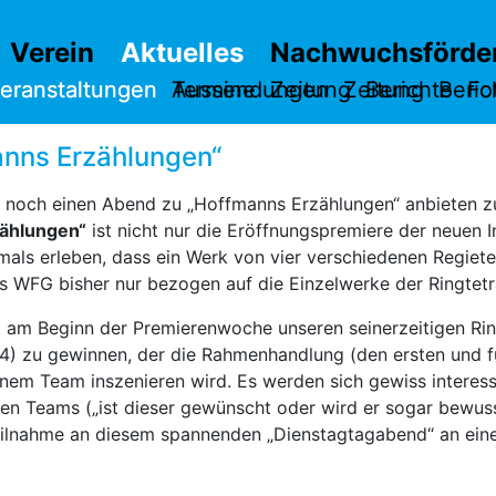
Verein
Aktuelles
Nachwuchsförde
eranstaltungen
eranstaltungen
Termine
Aussendungen
Zeitung
Zeitung
Berichte
Beric
Fo
nns Erzählungen“
re noch einen Abend zu „Hoffmanns Erzählungen“ anbieten z
ählungen“
ist nicht nur die Eröffnungspremiere der neuen I
mals erleben, dass ein Werk von vier verschiedenen Regiet
es WFG bisher nur bezogen auf die Einzelwerke der Ringtetra
ng am Beginn der Premierenwoche unseren seinerzeitigen R
14) zu gewinnen, der die Rahmenhandlung (den ersten und f
inem Team inszenieren wird. Es werden sich gewiss interes
en Teams („ist dieser gewünscht oder wird er sogar bewus
 Teilnahme an diesem spannenden „Dienstagtagabend“ an e