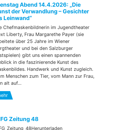
ienstag Abend 14.4.2026: „Die
unst der Verwandlung – Gesichter
ls Leinwand“
e Chefmaskenbildnerin im Jugendtheater
xt Liberty, Frau Margarethe Payer (sie
beitete über 25 Jahre im Wiener
rgtheater und bei den Salzburger
stspielen) gibt uns einen spannenden
nblick in die faszinierende Kunst des
skenbildes. Handwerk und Kunst zugleich.
m Menschen zum Tier, vom Mann zur Frau,
n alt auf…
ehr
FG Zeitung 48
G_Zeitung_48Herunterladen