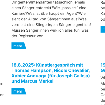
Dirigenten/Intendanten tatsächlich jemals
Re
einen Sänger entdeckt?Wie „passiert“ eine
be
Karriere?Was ist überhaupt ein Agent?Wie
Ku
sieht der Alltag von Sänger:innen aus?Was
od
verdient eine Sängerin/ein Sänger eigentlich?
m
Müssen Sänger:innen wirklich alles tun, was
der Regisseur von…
mehr
18.8.2025: Künstlergespräch mit
1
Thomas Hampson, Nicole Chevalier,
G
Xabier Anduaga (für Joseph Calleja)
Wi
und Marcus Merkel
rn
Mu
k
be
mehr
sor
Ga
de