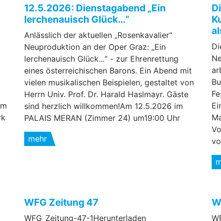
12.5.2026: Dienstagabend „Ein
D
lerchenauisch Glück…“
K
a
Anlässlich der aktuellen „Rosenkavalier“
Di
Neuproduktion an der Oper Graz: „Ein
Ne
lerchenauisch Glück...“ - zur Ehrenrettung
ar
eines österreichischen Barons. Ein Abend mit
Bu
vielen musikalischen Beispielen, gestaltet von
Fe
Herrn Univ. Prof. Dr. Harald Haslmayr. Gäste
Am
Ei
sind herzlich willkommen!Am 12.5.2026 im
rk
Ma
PALAIS MERAN (Zimmer 24) um19:00 Uhr
Vo
mehr
vo
m
WFG Zeitung 47
W
WFG_Zeitung-47-1Herunterladen
WF