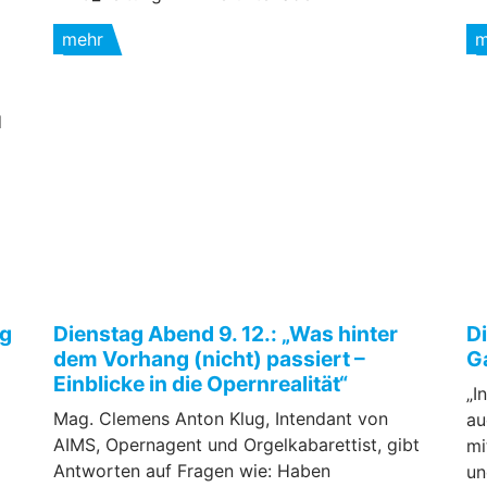
mehr
m
d
ng
Dienstag Abend 9. 12.: „Was hinter
D
dem Vorhang (nicht) passiert –
G
Einblicke in die Opernrealität“
„I
Mag. Clemens Anton Klug, Intendant von
au
AIMS, Opernagent und Orgelkabarettist, gibt
mi
Antworten auf Fragen wie: Haben
un