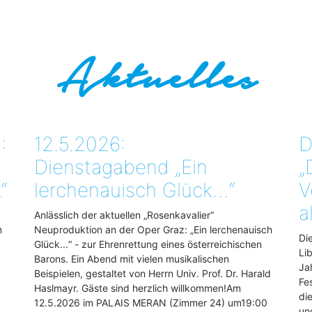
Aktuelles
:
12.5.2026:
D
Dienstagabend „Ein
„
“
lerchenauisch Glück…“
V
a
Anlässlich der aktuellen „Rosenkavalier“
n
Neuproduktion an der Oper Graz: „Ein lerchenauisch
Di
Glück...“ - zur Ehrenrettung eines österreichischen
Li
Barons. Ein Abend mit vielen musikalischen
Ja
Beispielen, gestaltet von Herrn Univ. Prof. Dr. Harald
Fe
Haslmayr. Gäste sind herzlich willkommen!Am
di
12.5.2026 im PALAIS MERAN (Zimmer 24) um19:00
un