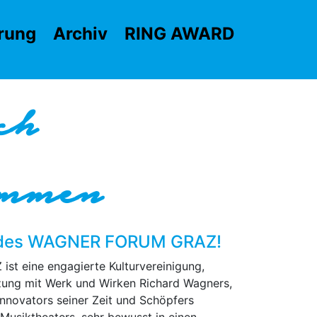
rung
Archiv
RING AWARD
ch
ommen
e des WAGNER FORUM GRAZ!
 eine engagierte Kulturvereinigung,
zung mit Werk und Wirken Richard Wagners,
Innovators seiner Zeit und Schöpfers