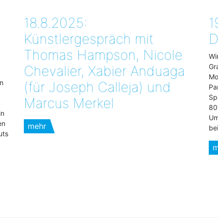
18.8.2025:
1
Künstlergespräch mit
D
Thomas Hampson, Nicole
Wi
Gr
Chevalier, Xabier Anduaga
Mo
n
(für Joseph Calleja) und
Pa
Sp
Marcus Merkel
80
in
Um
en
mehr
be
uts
m