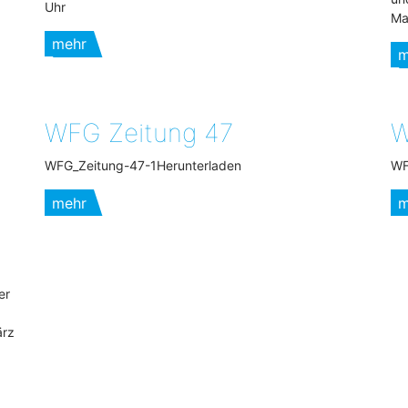
Uhr
Ma
mehr
m
WFG Zeitung 47
W
WFG_Zeitung-47-1Herunterladen
WF
mehr
m
er
ärz