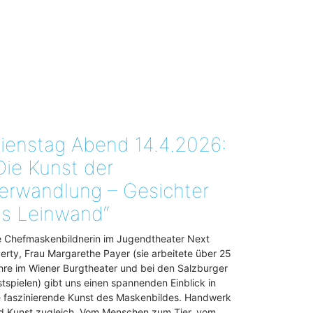
ienstag Abend 14.4.2026:
Die Kunst der
erwandlung – Gesichter
ls Leinwand“
e Chefmaskenbildnerin im Jugendtheater Next
berty, Frau Margarethe Payer (sie arbeitete über 25
hre im Wiener Burgtheater und bei den Salzburger
stspielen) gibt uns einen spannenden Einblick in
e faszinierende Kunst des Maskenbildes. Handwerk
d Kunst zugleich. Vom Menschen zum Tier, vom