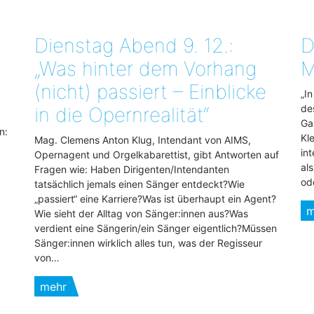
Dienstag Abend 9. 12.:
D
„Was hinter dem Vorhang
M
(nicht) passiert – Einblicke
„I
de
in die Opernrealität“
Ga
n:
Kl
Mag. Clemens Anton Klug, Intendant von AIMS,
in
Opernagent und Orgelkabarettist, gibt Antworten auf
al
Fragen wie: Haben Dirigenten/Intendanten
od
tatsächlich jemals einen Sänger entdeckt?Wie
„passiert“ eine Karriere?Was ist überhaupt ein Agent?
m
Wie sieht der Alltag von Sänger:innen aus?Was
verdient eine Sängerin/ein Sänger eigentlich?Müssen
Sänger:innen wirklich alles tun, was der Regisseur
von…
mehr